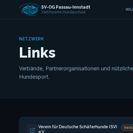
SV-OG Passau-Innstadt
WI
Zertifizierte Hundeschule
NETZWERK
Links
Verbände, Partnerorganisationen und nützlich
Hundesport.
Verein für Deutsche Schäferhunde (SV)
Verb
e.V.