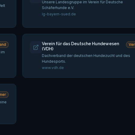
Unsere Landesgruppe im Verein für Deutsche
elt
Schäferhunde e.V.
lg-bayern-sued.de
Verein für das Deutsche Hundewesen
and
Ve
(VDH)
 im
Dachverband der deutschen Hundezucht und des
Hundesports.
www.vdh.de
tner
eine